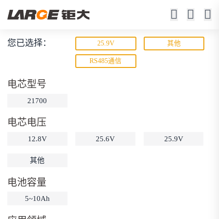
您已选择：
25.9V
其他
锂离子电池
RS485通信
23年锂电池定制厂家
电芯型号
21700
电芯电压
12.8V
25.6V
25.9V
其他
动力锂电池
储能锂电池
磷酸铁锂电池
电池容量
18650锂电池
锂离子电池
聚合物锂电池
筛选
5~10Ah
12V锂电池
24V锂电池
36V锂电池
48V锂电池
按需定制
固态电池