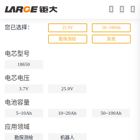
您已选择：
25.9V
50~100Ah
锂离子电池
勘探测绘
其他
23年锂电池定制厂家
电芯型号
18650
电芯电压
3.7V
25.9V
电池容量
动力锂电池
储能锂电池
磷酸铁锂电池
5~10Ah
10~20Ah
50~100Ah
18650锂电池
锂离子电池
聚合物锂电池
筛选
应用领域
12V锂电池
24V锂电池
36V锂电池
勘探测绘
机器人
48V锂电池
按需定制
固态电池