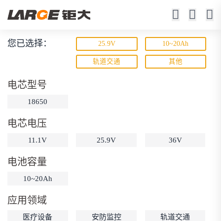
您已选择：
25.9V
10~20Ah
锂离子电池
轨道交通
其他
23年锂电池定制厂家
电芯型号
18650
电芯电压
11.1V
25.9V
36V
电池容量
动力锂电池
储能锂电池
磷酸铁锂电池
10~20Ah
18650锂电池
锂离子电池
聚合物锂电池
筛选
应用领域
12V锂电池
24V锂电池
36V锂电池
医疗设备
安防监控
轨道交通
48V锂电池
按需定制
固态电池