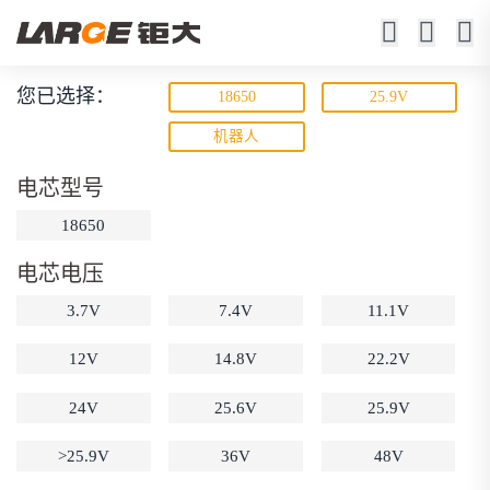
您已选择：
18650
25.9V
锂离子电池
机器人
23年锂电池定制厂家
电芯型号
18650
电芯电压
3.7V
7.4V
11.1V
12V
14.8V
22.2V
动力锂电池
储能锂电池
磷酸铁锂电池
24V
25.6V
25.9V
18650锂电池
锂离子电池
聚合物锂电池
筛选
12V锂电池
24V锂电池
36V锂电池
>25.9V
36V
48V
48V锂电池
按需定制
固态电池