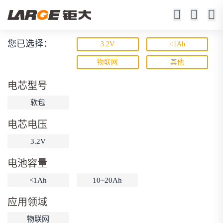
您已选择：
3.2V
<1Ah
锂离子电池
物联网
其他
23年锂电池定制厂家
电芯型号
软包
电芯电压
3.2V
电池容量
动力锂电池
储能锂电池
磷酸铁锂电池
<1Ah
10~20Ah
18650锂电池
锂离子电池
聚合物锂电池
筛选
应用领域
12V锂电池
24V锂电池
36V锂电池
物联网
48V锂电池
按需定制
固态电池