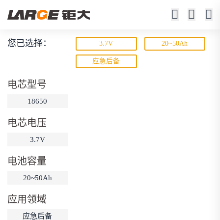
您已选择：
3.7V
20~50Ah
动力锂电池
应急后备
低速车、机器人、游艇、电动工具
电芯型号
18650
电芯电压
3.7V
电池容量
动力锂电池
储能锂电池
磷酸铁锂电池
20~50Ah
18650锂电池
锂离子电池
聚合物锂电池
筛选
应用领域
12V锂电池
24V锂电池
36V锂电池
应急后备
48V锂电池
按需定制
固态电池