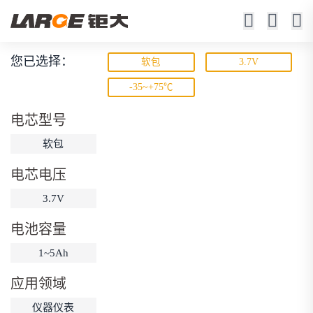
您已选择：
软包
3.7V
宽温锂电池
-35~+75℃
-50℃ ~ +70℃工作
电芯型号
软包
电芯电压
3.7V
电池容量
动力锂电池
储能锂电池
磷酸铁锂电池
1~5Ah
18650锂电池
锂离子电池
聚合物锂电池
筛选
应用领域
12V锂电池
24V锂电池
36V锂电池
仪器仪表
48V锂电池
按需定制
固态电池