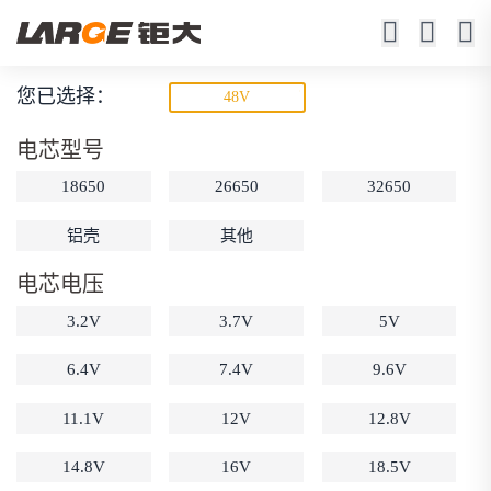
您已选择：
48V
锂离子电池
电芯型号
23年锂电池定制厂家
18650
26650
32650
铝壳
其他
电芯电压
3.2V
3.7V
5V
6.4V
7.4V
9.6V
动力锂电池
储能锂电池
磷酸铁锂电池
18650锂电池
锂离子电池
聚合物锂电池
11.1V
12V
12.8V
筛选
12V锂电池
24V锂电池
36V锂电池
14.8V
16V
18.5V
48V锂电池
按需定制
固态电池