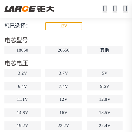
您已选择：
12V
锂离子电池
电芯型号
23年锂电池定制厂家
18650
26650
其他
电芯电压
3.2V
3.7V
5V
6.4V
7.4V
9.6V
11.1V
12V
12.8V
动力锂电池
储能锂电池
磷酸铁锂电池
18650锂电池
锂离子电池
聚合物锂电池
14.8V
16V
18.5V
筛选
12V锂电池
24V锂电池
36V锂电池
19.2V
22.2V
22.4V
48V锂电池
按需定制
固态电池