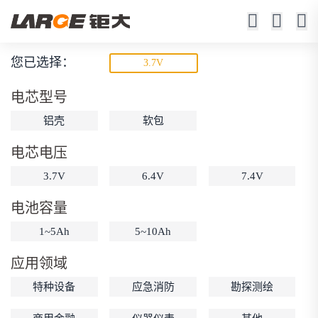
您已选择：
3.7V
防爆锂电池
电芯型号
石油、化工、医药、国防科工等
铝壳
软包
本安型 / 隔爆型
电芯电压
3.7V
6.4V
7.4V
电池容量
1~5Ah
5~10Ah
动力锂电池
储能锂电池
磷酸铁锂电池
应用领域
18650锂电池
锂离子电池
聚合物锂电池
筛选
特种设备
应急消防
勘探测绘
12V锂电池
24V锂电池
36V锂电池
48V锂电池
按需定制
固态电池