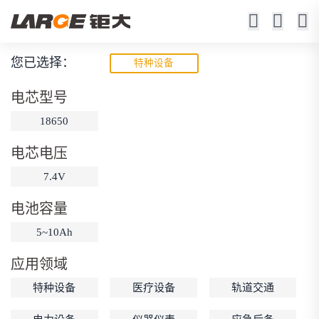
您已选择：
特种设备
宽温锂电池
电芯型号
-50℃ ~ +70℃工作
18650
电芯电压
7.4V
电池容量
5~10Ah
动力锂电池
储能锂电池
磷酸铁锂电池
应用领域
18650锂电池
锂离子电池
聚合物锂电池
筛选
特种设备
医疗设备
轨道交通
12V锂电池
24V锂电池
36V锂电池
48V锂电池
按需定制
固态电池