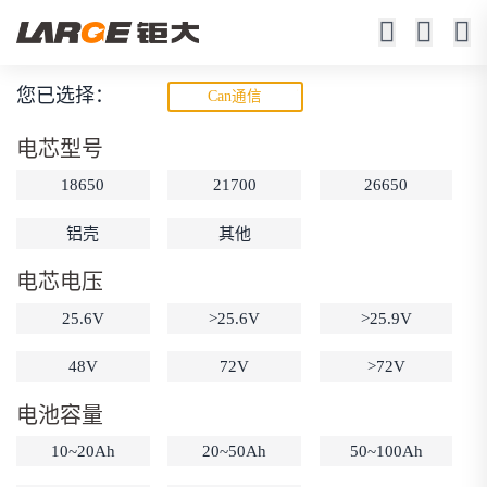
您已选择：
Can通信
动力锂电池
电芯型号
低速车、机器人、游艇、电动工具
18650
21700
26650
铝壳
其他
电芯电压
25.6V
>25.6V
>25.9V
48V
72V
>72V
动力锂电池
储能锂电池
磷酸铁锂电池
电池容量
18650锂电池
锂离子电池
聚合物锂电池
筛选
12V锂电池
24V锂电池
36V锂电池
10~20Ah
20~50Ah
50~100Ah
48V锂电池
按需定制
固态电池