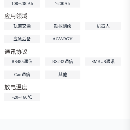
100~200Ah
>200Ah
低温锂电池
防爆锂电池
智能锂电池
应用领域
宽温锂电池
轨道交通
勘探测绘
机器人
应急后备
AGV/RGV
通讯协议
RS485通信
RS232通信
SMBUS通讯
Can通信
其他
放电温度
-20~+60℃