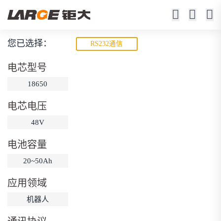
您已选择：
RS232通信
动力锂电池
电芯型号
低速车、机器人、游艇、电动工具
18650
电芯电压
48V
电池容量
20~50Ah
动力锂电池
储能锂电池
磷酸铁锂电池
应用领域
18650锂电池
锂离子电池
聚合物锂电池
筛选
机器人
12V锂电池
24V锂电池
36V锂电池
48V锂电池
按需定制
固态电池