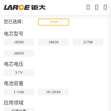
您已选择：
18500
18650锂电池
电芯型号
23年锂电池定制厂家
18500
18650
21700
26650
电芯电压
3.7V
电池容量
动力锂电池
储能锂电池
磷酸铁锂电池
1~5Ah
10~20Ah
18650锂电池
锂离子电池
聚合物锂电池
筛选
应用领域
12V锂电池
24V锂电池
36V锂电池
48V锂电池
按需定制
固态电池