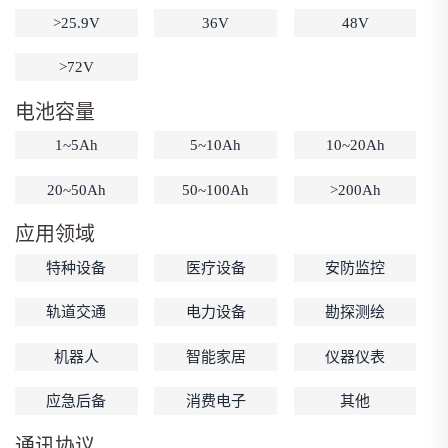
>25.9V
36V
48V
低温锂电池
防爆锂电池
智能锂电池
宽温锂电池
>72V
电池容量
1~5Ah
5~10Ah
10~20Ah
20~50Ah
50~100Ah
>200Ah
应用领域
特种设备
医疗设备
安防监控
轨道交通
电力设备
勘探测绘
机器人
智能家居
仪器仪表
应急后备
消费电子
其他
通讯协议