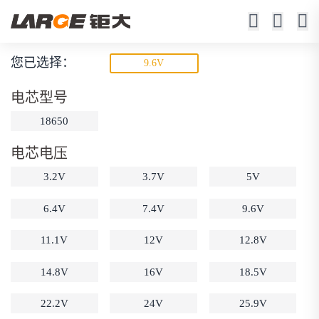
您已选择：
9.6V
18650锂电池
电芯型号
23年锂电池定制厂家
18650
电芯电压
3.2V
3.7V
5V
6.4V
7.4V
9.6V
11.1V
12V
12.8V
动力锂电池
储能锂电池
磷酸铁锂电池
18650锂电池
锂离子电池
聚合物锂电池
14.8V
16V
18.5V
筛选
12V锂电池
24V锂电池
36V锂电池
22.2V
24V
25.9V
48V锂电池
按需定制
固态电池