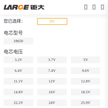
您已选择：
36V
18650锂电池
电芯型号
23年锂电池定制厂家
18650
电芯电压
3.2V
3.7V
5V
6.4V
7.4V
9.6V
11.1V
12V
12.8V
动力锂电池
储能锂电池
磷酸铁锂电池
18650锂电池
锂离子电池
聚合物锂电池
14.8V
16V
18.5V
筛选
12V锂电池
24V锂电池
36V锂电池
22.2V
24V
25.9V
48V锂电池
按需定制
固态电池