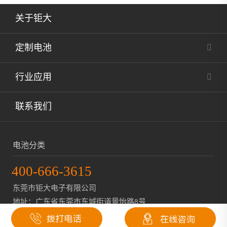
关于钜大
定制电池
按需定制
行业应用
固态电池
医疗
联系我们
低温锂电池
安防
防爆锂电池
电池分类
电力
智能锂电池
400-666-3615
石化
动力锂电池
东莞市钜大电子有限公司
铁路
地址：广东省东莞市东城街道景怡路8号
储能锂电池
交通
粤ICP备07049936号
磷酸铁锂电池