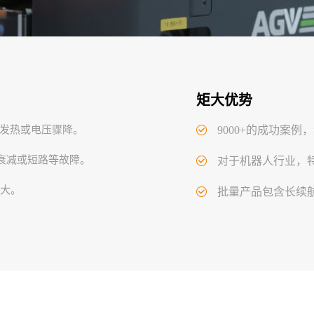
矩大优势
发热或电压骤降。
9000+的成功案例
衰减或短路等故障。
对于机器人行业，
本大。
批量产品包含长续