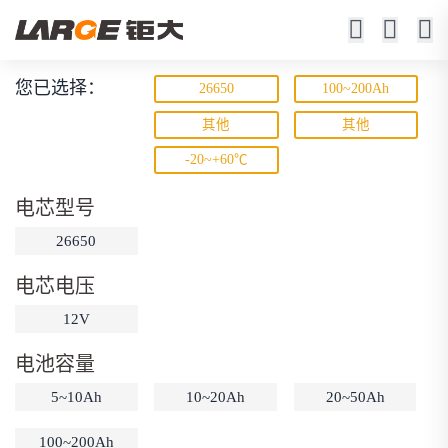
您已选择：
26650
100~200Ah
磷酸铁锂电池
其他
其他
-20~+60℃
寿命长 / 高倍率 / 更安全
电芯型号
26650
电芯电压
12V
动力锂电池
储能锂电池
磷酸铁锂电池
电池容量
18650锂电池
锂离子电池
聚合物锂电池
筛选
5~10Ah
10~20Ah
20~50Ah
12V锂电池
24V锂电池
36V锂电池
100~200Ah
48V锂电池
按需定制
固态电池