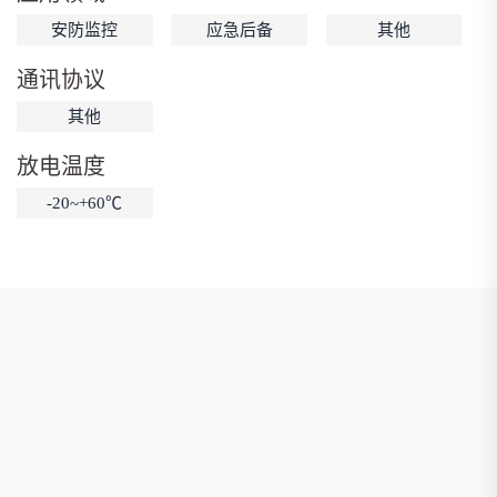
安防监控
应急后备
其他
低温锂电池
防爆锂电池
智能锂电池
宽温锂电池
通讯协议
其他
放电温度
-20~+60℃