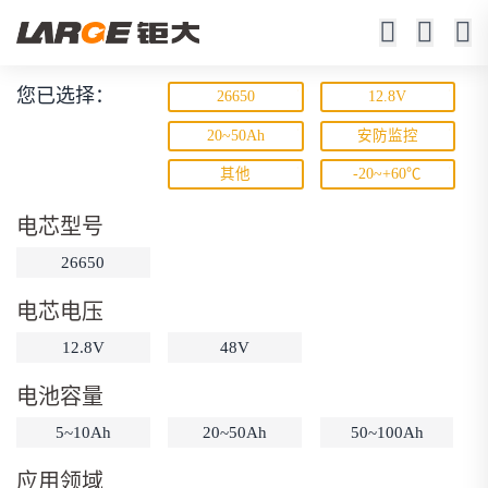
您已选择：
26650
12.8V
磷酸铁锂电池
20~50Ah
安防监控
其他
-20~+60℃
寿命长 / 高倍率 / 更安全
电芯型号
26650
电芯电压
12.8V
48V
动力锂电池
储能锂电池
磷酸铁锂电池
电池容量
18650锂电池
锂离子电池
聚合物锂电池
筛选
5~10Ah
20~50Ah
50~100Ah
12V锂电池
24V锂电池
36V锂电池
应用领域
48V锂电池
按需定制
固态电池