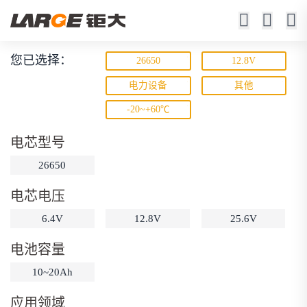
您已选择：
26650
12.8V
磷酸铁锂电池
电力设备
其他
-20~+60℃
寿命长 / 高倍率 / 更安全
电芯型号
26650
电芯电压
6.4V
12.8V
25.6V
动力锂电池
储能锂电池
磷酸铁锂电池
电池容量
18650锂电池
锂离子电池
聚合物锂电池
筛选
10~20Ah
12V锂电池
24V锂电池
36V锂电池
应用领域
48V锂电池
按需定制
固态电池