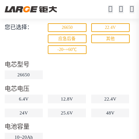
您已选择：
26650
22.4V
磷酸铁锂电池
应急后备
其他
-20~+60℃
寿命长 / 高倍率 / 更安全
电芯型号
26650
电芯电压
6.4V
12.8V
22.4V
动力锂电池
储能锂电池
磷酸铁锂电池
24V
25.6V
48V
18650锂电池
锂离子电池
聚合物锂电池
筛选
电池容量
12V锂电池
24V锂电池
36V锂电池
10~20Ah
48V锂电池
按需定制
固态电池