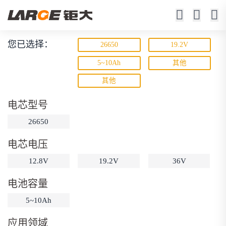
您已选择：
26650
19.2V
磷酸铁锂电池
5~10Ah
其他
其他
寿命长 / 高倍率 / 更安全
电芯型号
26650
电芯电压
12.8V
19.2V
36V
动力锂电池
储能锂电池
磷酸铁锂电池
电池容量
18650锂电池
锂离子电池
聚合物锂电池
筛选
5~10Ah
12V锂电池
24V锂电池
36V锂电池
应用领域
48V锂电池
按需定制
固态电池