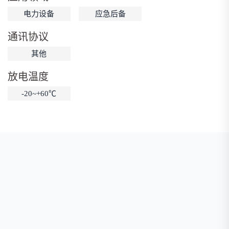
电力设备
应急后备
低温锂电池
防爆锂电池
智能锂电池
宽温锂电池
通讯协议
其他
放电温度
-20~+60℃