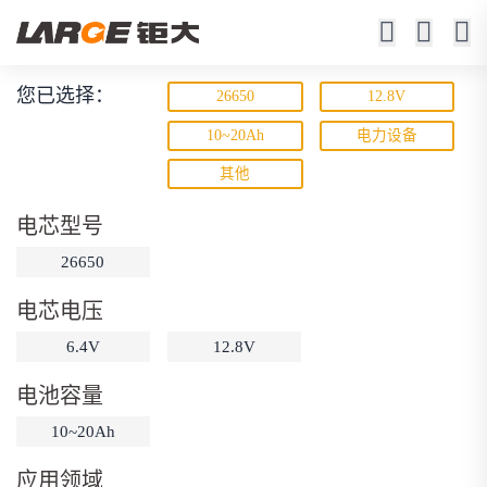
您已选择：
26650
12.8V
磷酸铁锂电池
10~20Ah
电力设备
其他
寿命长 / 高倍率 / 更安全
电芯型号
26650
电芯电压
6.4V
12.8V
动力锂电池
储能锂电池
磷酸铁锂电池
电池容量
18650锂电池
锂离子电池
聚合物锂电池
筛选
10~20Ah
12V锂电池
24V锂电池
36V锂电池
应用领域
48V锂电池
按需定制
固态电池