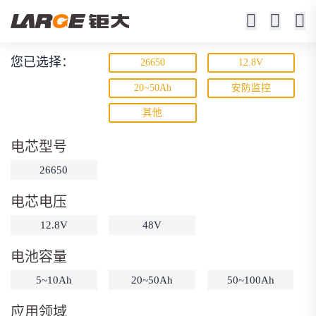
您已选择：
26650
12.8V
磷酸铁锂电池
20~50Ah
安防监控
其他
寿命长 / 高倍率 / 更安全
电芯型号
26650
电芯电压
12.8V
48V
动力锂电池
储能锂电池
磷酸铁锂电池
电池容量
18650锂电池
锂离子电池
聚合物锂电池
筛选
5~10Ah
20~50Ah
50~100Ah
12V锂电池
24V锂电池
36V锂电池
应用领域
48V锂电池
按需定制
固态电池