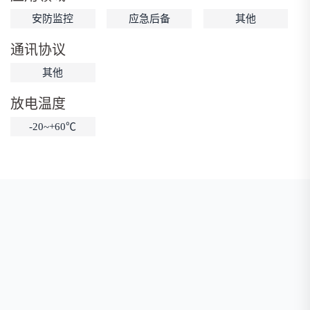
安防监控
应急后备
其他
低温锂电池
防爆锂电池
智能锂电池
宽温锂电池
通讯协议
其他
放电温度
-20~+60℃