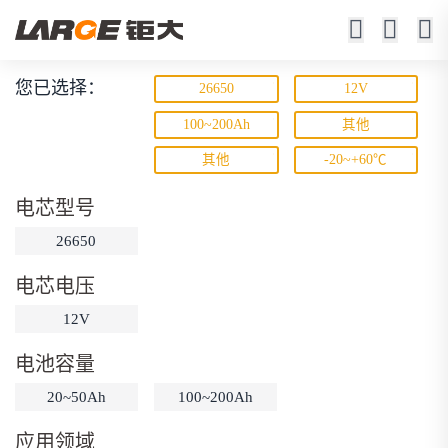
您已选择：
26650
12V
磷酸铁锂电池
100~200Ah
其他
其他
-20~+60℃
寿命长 / 高倍率 / 更安全
电芯型号
26650
电芯电压
12V
动力锂电池
储能锂电池
磷酸铁锂电池
电池容量
18650锂电池
锂离子电池
聚合物锂电池
筛选
20~50Ah
100~200Ah
12V锂电池
24V锂电池
36V锂电池
应用领域
48V锂电池
按需定制
固态电池