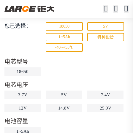
您已选择：
18650
5V
锂离子电池
1~5Ah
特种设备
-40~+55℃
23年锂电池定制厂家
电芯型号
18650
电芯电压
3.7V
5V
7.4V
动力锂电池
储能锂电池
磷酸铁锂电池
12V
14.8V
25.9V
18650锂电池
锂离子电池
聚合物锂电池
筛选
电池容量
12V锂电池
24V锂电池
36V锂电池
1~5Ah
48V锂电池
按需定制
固态电池