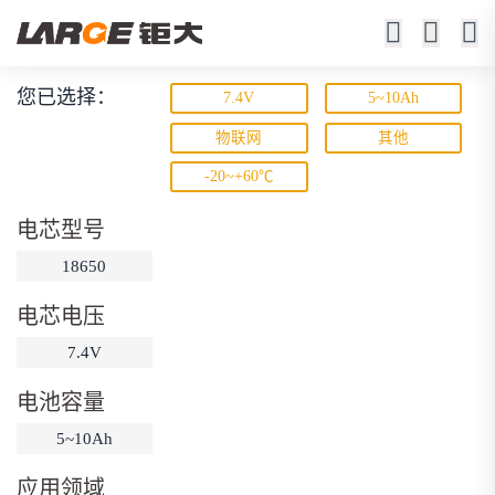
您已选择：
7.4V
5~10Ah
锂离子电池
物联网
其他
-20~+60℃
23年锂电池定制厂家
电芯型号
18650
电芯电压
7.4V
动力锂电池
储能锂电池
磷酸铁锂电池
电池容量
18650锂电池
锂离子电池
聚合物锂电池
筛选
5~10Ah
12V锂电池
24V锂电池
36V锂电池
应用领域
48V锂电池
按需定制
固态电池