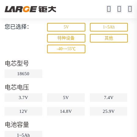
您已选择：
5V
1~5Ah
锂离子电池
特种设备
其他
-40~+55℃
23年锂电池定制厂家
电芯型号
18650
电芯电压
3.7V
5V
7.4V
动力锂电池
储能锂电池
磷酸铁锂电池
12V
14.8V
25.9V
18650锂电池
锂离子电池
聚合物锂电池
筛选
电池容量
12V锂电池
24V锂电池
36V锂电池
1~5Ah
48V锂电池
按需定制
固态电池