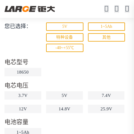
您已选择：
5V
1~5Ah
锂离子电池
特种设备
其他
-40~+55℃
23年锂电池定制厂家
电芯型号
18650
电芯电压
3.7V
5V
7.4V
动力锂电池
储能锂电池
磷酸铁锂电池
12V
14.8V
25.9V
18650锂电池
锂离子电池
聚合物锂电池
筛选
电池容量
12V锂电池
24V锂电池
36V锂电池
1~5Ah
48V锂电池
按需定制
固态电池